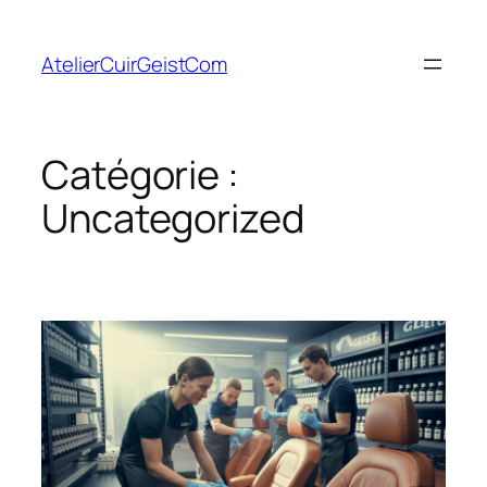
Aller
au
AtelierCuirGeistCom
contenu
Catégorie :
Uncategorized